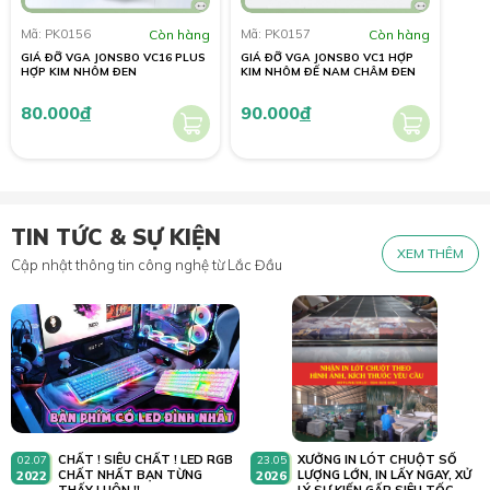
Mã: PK0156
Còn hàng
Mã: PK0157
Còn hàng
GIÁ ĐỠ VGA JONSBO VC16 PLUS
GIÁ ĐỠ VGA JONSBO VC1 HỢP
HỢP KIM NHÔM ĐEN
KIM NHÔM ĐẾ NAM CHÂM ĐEN
80.000
đ
90.000
đ
TIN TỨC & SỰ KIỆN
XEM THÊM
Cập nhật thông tin công nghệ từ Lắc Đầu
CHẤT ! SIÊU CHẤT ! LED RGB
XƯỞNG IN LÓT CHUỘT SỐ
02.07
23.05
2022
CHẤT NHẤT BẠN TỪNG
2026
LƯỢNG LỚN, IN LẤY NGAY, XỬ
THẤY LUÔN !!
LÝ SỰ KIẾN GẤP SIÊU TỐC