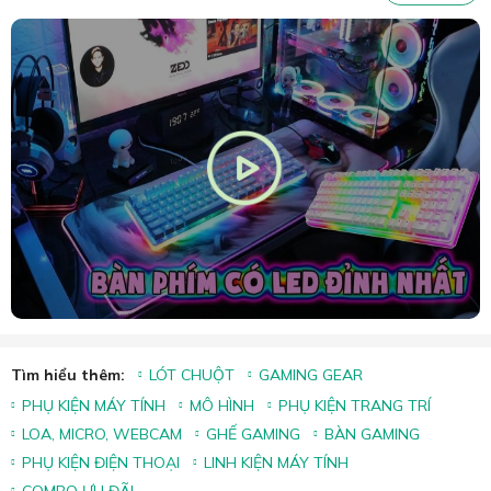
Tìm hiểu thêm:
LÓT CHUỘT
GAMING GEAR
PHỤ KIỆN MÁY TÍNH
MÔ HÌNH
PHỤ KIỆN TRANG TRÍ
LOA, MICRO, WEBCAM
GHẾ GAMING
BÀN GAMING
PHỤ KIỆN ĐIỆN THOẠI
LINH KIỆN MÁY TÍNH
COMBO ƯU ĐÃI