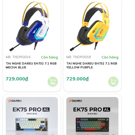
Mã: TNDR0016
Còn hàng
Mã: TNDR0018
Còn hàng
TAI NGHE DAREU EH732 7.1 RGB
TAI NGHE DAREU EH732 7.1 RGB
MECHA BLUE
YELLOW PURPLE
729.000
đ
729.000
đ