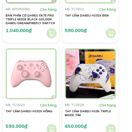
Mã: BPDR0060
Còn hàng
Mã: TC0021
Còn hàng
BÀN PHÍM CƠ DAREU EK75 PRO
TAY CẦM DAREU H101X ĐEN
TRIPLE MODE BLACK GOLDEN
DAREU DREAM/FIREFLY SWITCH
1.040.000
đ
590.000
đ
Mã: TC0020
Còn hàng
Mã: TC0024
Còn hàng
TAY CẦM DAREU H101X HỒNG
TAY CẦM DAREU H105 TRIPLE
MODE TÍM
590.000
đ
650.000
đ