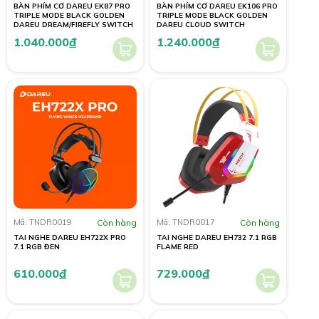
BÀN PHÍM CƠ DAREU EK87 PRO
BÀN PHÍM CƠ DAREU EK106 PRO
TRIPLE MODE BLACK GOLDEN
TRIPLE MODE BLACK GOLDEN
DAREU DREAM/FIREFLY SWITCH
DAREU CLOUD SWITCH
1.040.000
đ
1.240.000
đ
Mã: TNDR0019
Còn hàng
Mã: TNDR0017
Còn hàng
TAI NGHE DAREU EH722X PRO
TAI NGHE DAREU EH732 7.1 RGB
7.1 RGB ĐEN
FLAME RED
610.000
đ
729.000
đ