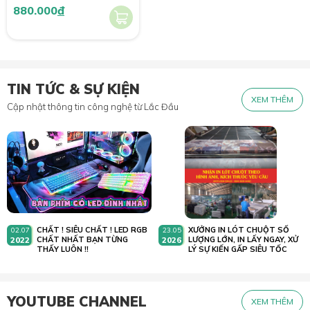
880.000
đ
TIN TỨC & SỰ KIỆN
XEM THÊM
Cập nhật thông tin công nghệ từ Lắc Đầu
CHẤT ! SIÊU CHẤT ! LED RGB
XƯỞNG IN LÓT CHUỘT SỐ
02.07
23.05
2022
CHẤT NHẤT BẠN TỪNG
2026
LƯỢNG LỚN, IN LẤY NGAY, XỬ
THẤY LUÔN !!
LÝ SỰ KIẾN GẤP SIÊU TỐC
YOUTUBE CHANNEL
XEM THÊM