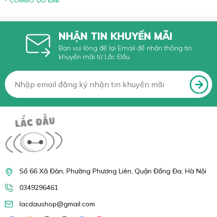
NHẬN TIN KHUYẾN MÃI
Bạn vui lòng để lại Email để nhận thông tin
khuyến mãi từ Lắc Đầu
Số 66 Xã Đàn, Phường Phương Liên, Quận Đống Đa, Hà Nội
0349296461
lacdaushop@gmail.com