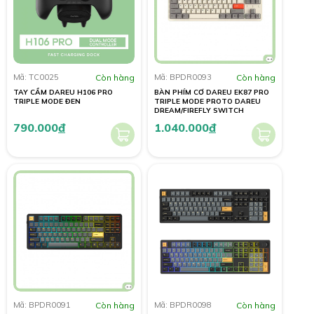
Mã: TC0025
Còn hàng
Mã: BPDR0093
Còn hàng
TAY CẦM DAREU H106 PRO
BÀN PHÍM CƠ DAREU EK87 PRO
TRIPLE MODE ĐEN
TRIPLE MODE PROTO DAREU
DREAM/FIREFLY SWITCH
790.000
đ
1.040.000
đ
Mã: BPDR0091
Còn hàng
Mã: BPDR0098
Còn hàng