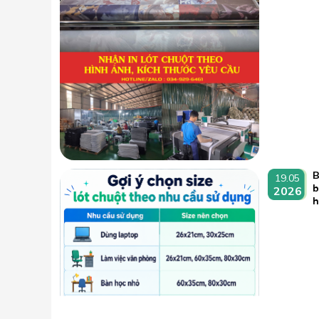
B
19.05
b
2026