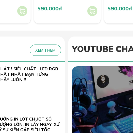
590.000
đ
590.000
đ
YOUTUBE CH
XEM THÊM
HẤT ! SIÊU CHẤT ! LED RGB
CHẤT NHẤT BẠN TỪNG
HẤY LUÔN !!
XƯỞNG IN LÓT CHUỘT SỐ
ƯỢNG LỚN, IN LẤY NGAY, XỬ
Ý SỰ KIẾN GẤP SIÊU TỐC