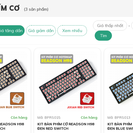
ÍM CƠ
(3 sản phẩm)
-
iá tăng dần
Giá giảm dần
Xem nhiều
Tìm
Còn hàng
Mã: BPRS015
Còn hàng
Mã: BPRS013
 READSON H98
KIT BÀN PHÍM CƠ READSON H98
KIT BÀN PHÍM
TCH
ĐEN RED SWITCH
ĐEN BLUE SW