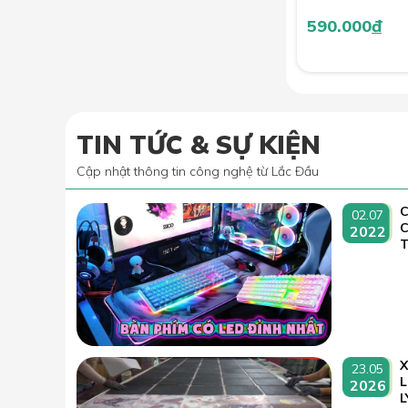
590.000
đ
TIN TỨC & SỰ KIỆN
Cập nhật thông tin công nghệ từ Lắc Đầu
C
02.07
2022
T
23.05
L
2026
L