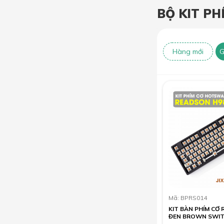
BỘ KIT PH
Hàng mới
G
Mã: BPRS014
KIT BÀN PHÍM CƠ
ĐEN BROWN SWI