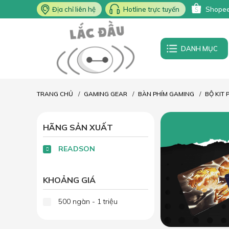
Địa chỉ liên hệ
Hotline trực tuyến
Shope
DANH MỤC
TRANG CHỦ
GAMING GEAR
BÀN PHÍM GAMING
BỘ KIT 
HÃNG SẢN XUẤT
READSON
KHOẢNG GIÁ
500 ngàn - 1 triệu