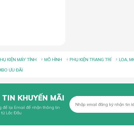
HỤ KIỆN MÁY TÍNH
MÔ HÌNH
PHỤ KIỆN TRANG TRÍ
LOA, M
BO ƯU ĐÃI
 TIN KHUYẾN MÃI
g để lại Email để nhận thông tin
 từ Lắc Đầu