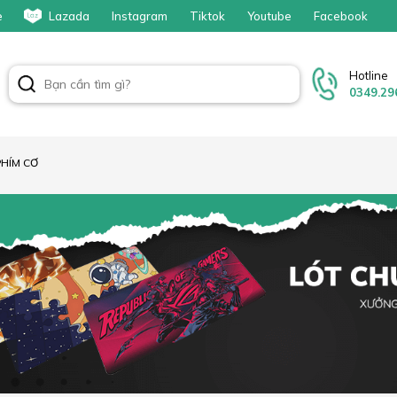
e
Lazada
Instagram
Tiktok
Youtube
Facebook
Hotline
0349.29
PHÍM CƠ