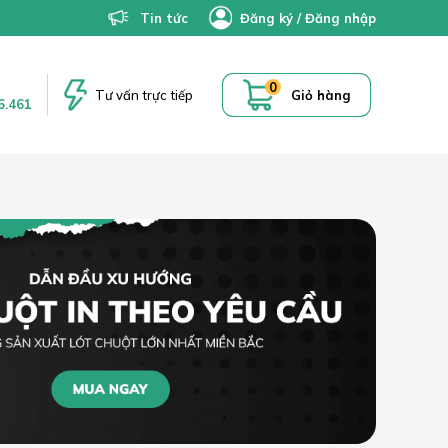
Tin tức
Đăng ký
/
Đăng nhập
0
Tư vấn trực tiếp
Giỏ hàng
6.461