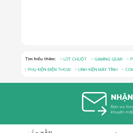
Tìm hiểu thêm:
LÓT CHUỘT
GAMING GEAR
P
PHỤ KIỆN ĐIỆN THOẠI
LINH KIỆN MÁY TÍNH
COM
NHẬN
Bạn vui lòn
khuyến mãi