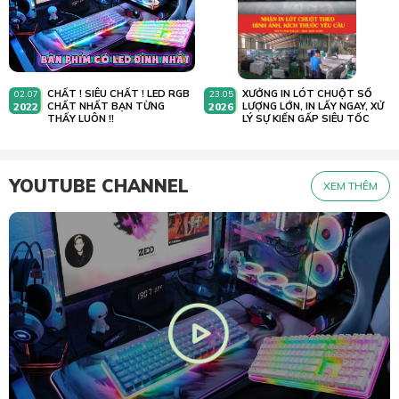
CHẤT ! SIÊU CHẤT ! LED RGB
XƯỞNG IN LÓT CHUỘT SỐ
02.07
23.05
2022
CHẤT NHẤT BẠN TỪNG
2026
LƯỢNG LỚN, IN LẤY NGAY, XỬ
THẤY LUÔN !!
LÝ SỰ KIẾN GẤP SIÊU TỐC
YOUTUBE CHANNEL
XEM THÊM