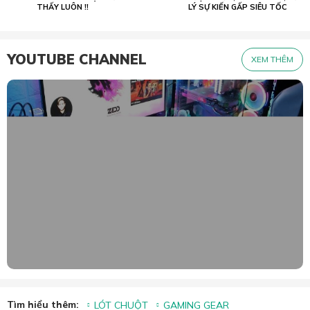
THẤY LUÔN !!
LÝ SỰ KIẾN GẤP SIÊU TỐC
YOUTUBE CHANNEL
XEM THÊM
Tìm hiểu thêm:
LÓT CHUỘT
GAMING GEAR