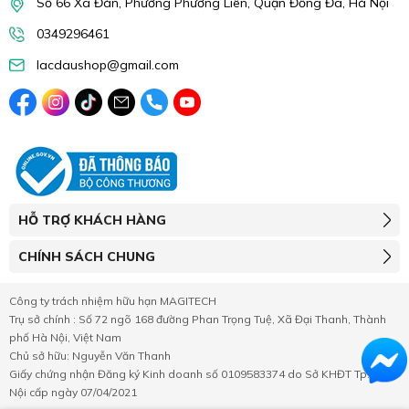
Số 66 Xã Đàn, Phường Phương Liên, Quận Đống Đa, Hà Nội
0349296461
lacdaushop@gmail.com
HỖ TRỢ KHÁCH HÀNG
CHÍNH SÁCH CHUNG
Công ty trách nhiệm hữu hạn MAGITECH
Trụ sở chính : Số 72 ngõ 168 đường Phan Trọng Tuệ, Xã Đại Thanh, Thành
phố Hà Nội, Việt Nam
Chủ sở hữu: Nguyễn Văn Thanh
Giấy chứng nhận Đăng ký Kinh doanh số 0109583374 do Sở KHĐT Tp.Hà
Nội cấp ngày 07/04/2021