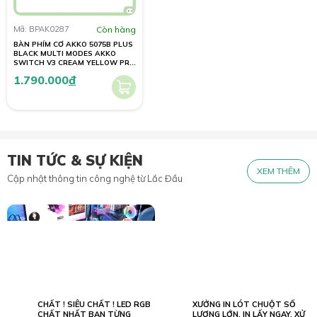
Mã: BPAK0287
Còn hàng
BÀN PHÍM CƠ AKKO 5075B PLUS
BLACK MULTI MODES AKKO
SWITCH V3 CREAM YELLOW PRO
SWITCH
1.790.000
đ
TIN TỨC & SỰ KIỆN
XEM THÊM
Cập nhật thông tin công nghệ từ Lắc Đầu
CHẤT ! SIÊU CHẤT ! LED RGB
XƯỞNG IN LÓT CHUỘT SỐ
02.07
23.05
2022
CHẤT NHẤT BẠN TỪNG
2026
LƯỢNG LỚN, IN LẤY NGAY, XỬ