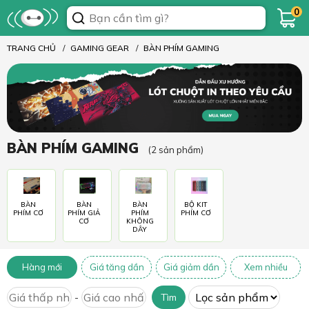
0
TRANG CHỦ
GAMING GEAR
BÀN PHÍM GAMING
BÀN PHÍM GAMING
(2 sản phẩm)
BÀN
BÀN
BÀN
BỘ KIT
PHÍM CƠ
PHÍM GIẢ
PHÍM
PHÍM CƠ
CƠ
KHÔNG
DÂY
Hàng mới
Giá tăng dần
Giá giảm dần
Xem nhiều
-
Tìm