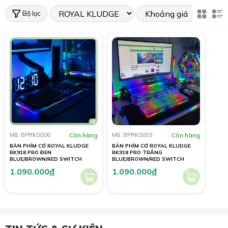
Bộ lọc
Mã: BPRK0006
Còn hàng
Mã: BPRK0003
Còn hàng
BÀN PHÍM CƠ ROYAL KLUDGE
BÀN PHÍM CƠ ROYAL KLUDGE
RK918 PRO ĐEN
RK918 PRO TRẮNG
BLUE/BROWN/RED SWITCH
BLUE/BROWN/RED SWITCH
1.090.000
đ
1.090.000
đ