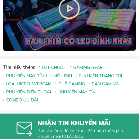
Tìm hiểu thêm:
LÓT CHUỘT
GAMING GEAR
PHỤ KIỆN MÁY TÍNH
MÔ HÌNH
PHỤ KIỆN TRANG TRÍ
LOA, MICRO, WEBCAM
GHẾ GAMING
BÀN GAMING
PHỤ KIỆN ĐIỆN THOẠI
LINH KIỆN MÁY TÍNH
COMBO ƯU ĐÃI
NHẬN TIN KHUYẾN MÃI
Bạn vui lòng để lại Email để nhận thông tin
khuyến mãi từ Lắc Đầu