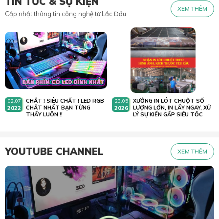
TIN TỨC & SỰ KIỆN
XEM THÊM
Cập nhật thông tin công nghệ từ Lắc Đầu
CHẤT ! SIÊU CHẤT ! LED RGB
XƯỞNG IN LÓT CHUỘT SỐ
02.07
23.05
2022
CHẤT NHẤT BẠN TỪNG
2026
LƯỢNG LỚN, IN LẤY NGAY, XỬ
THẤY LUÔN !!
LÝ SỰ KIẾN GẤP SIÊU TỐC
YOUTUBE CHANNEL
XEM THÊM